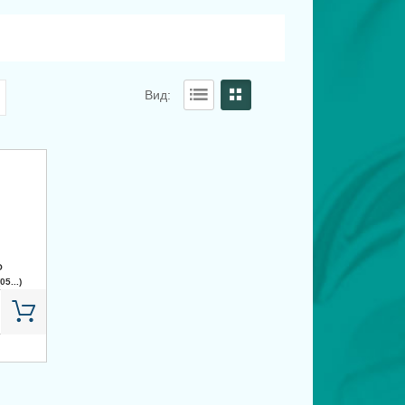
Вид:
О
5...)