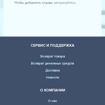
Чтобы добавлять отзывы
авторизуйтесь
BMW - X5 (E70) (xDrive 35 i)
BMW - X5 (E70) (xDrive 40 d)
BMW - X5 (E70) (xDrive 50 i)
BMW - X6 (E71, E72) (30 d)
BMW - X6 (E71, E72) (35 d)
СЕРВИС И ПОДДЕРЖКА
BMW - X6 (E71, E72) (35 i)
Возврат товара
BMW - X6 (E71, E72) (ActiveHybrid)
Возврат денежных средств
BMW - X6 (E71, E72) (M)
Доставка
BMW - X6 (E71, E72) (M 50 d)
Новости
BMW - X6 (E71, E72) (xDrive 30 d)
О КОМПАНИИ
BMW - X6 (E71, E72) (xDrive 30 d)
О нас
BMW - X6 (E71, E72) (xDrive 35 d)