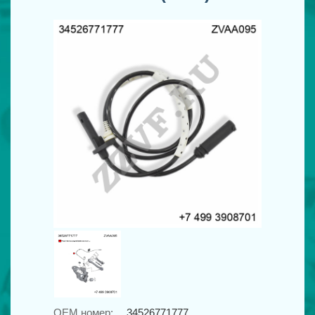
OEM номер:
34526771777