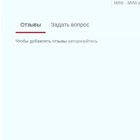
MINI - MINI 
MINI - MINI 
Отзывы
Задать вопрос
MINI - MINI 
MINI - MINI 
Чтобы добавлять отзывы
авторизуйтесь
BMW - 6 (E63
BMW - 6 (E63
BMW - 6 (E63
BMW - 6 (E6
BMW - 6 кабр
BMW - 6 кабр
BMW - 6 кабр
BMW - 6 каб