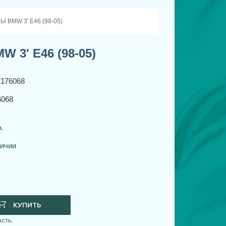
BMW 3' E46 (98-05)
3' E46 (98-05)
7176068
068
.
личии
КУПИТЬ
сть.