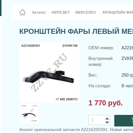
Каталог
АВТОСВЕТ
MERCEDES
КРОНШТЕЙН ФАР
КРОНШТЕЙН ФАРЫ ЛЕВЫЙ MERC
OEM номер:
A221
Внутренний
ZVKR
номер:
Вес:
250 гр
На складе:
В на
1 770 руб.
Аналог оригинальной запчасти A2216200391. Новая запча