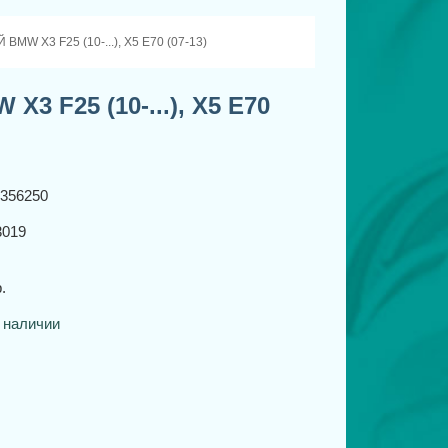
W X3 F25 (10-...), X5 E70 (07-13)
 F25 (10-...), X5 E70
7356250
019
.
 наличии