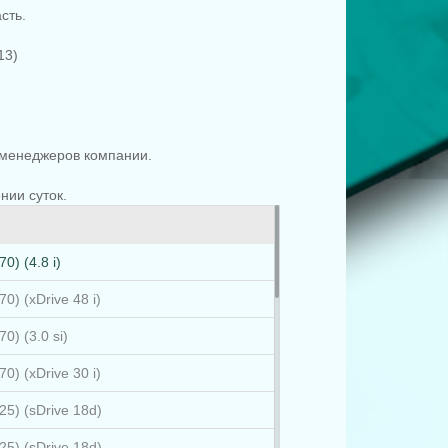
сть.
13)
менеджеров компании.
.
нии суток.
0) (4.8 i)
0) (xDrive 48 i)
0) (3.0 si)
0) (xDrive 30 i)
5) (sDrive 18d)
5) (sDrive 18d)