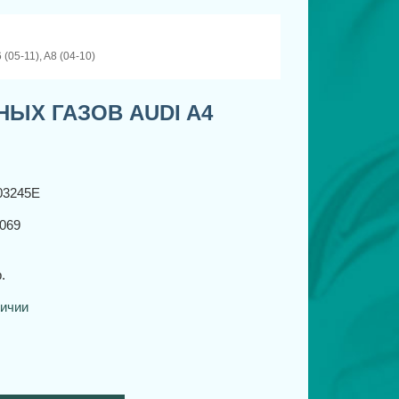
5-11), A8 (04-10)
ЫХ ГАЗОВ AUDI A4
03245E
069
.
личии