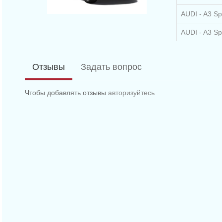
AUDI - A3 Sp
AUDI - A3 Sp
AUDI - A3 Sp
Отзывы
Задать вопрос
AUDI - A3 Sp
AUDI - A3 Sp
Чтобы добавлять отзывы
авторизуйтесь
AUDI - A3 Sp
AUDI - A3 ка
AUDI - A3 ка
AUDI - A5 (8T
AUDI - A5 (8
SKODA - SUP
AUDI - A6 (4