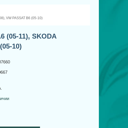
8), VW PASSAT B6 (05-10)
 (05-11), SKODA
(05-10)
07660
667
.
личии