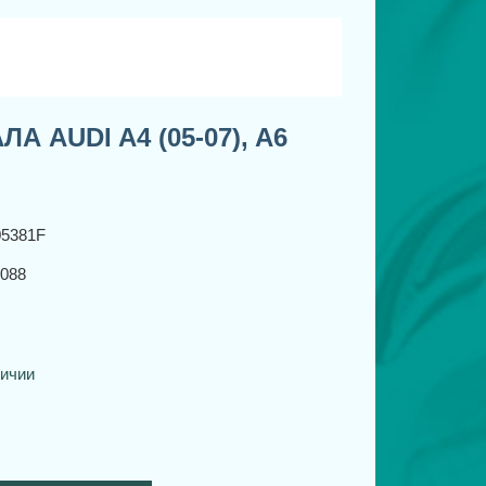
AUDI A4 (05-07), A6
05381F
088
личии