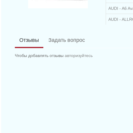
AUDI - A6 Ava
AUDI - ALLRO
AUDI - A4 (8
Отзывы
Задать вопрос
AUDI - A4 (8
AUDI - A4 ка
Чтобы добавлять отзывы
авторизуйтесь
AUDI - A6 (4B
AUDI - A6 (4
AUDI - A8 (4
AUDI - A8 (4
AUDI - A8 (4
AUDI - A8 (4
AUDI - A8 (4