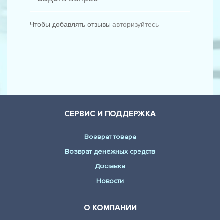
SKODA - FABIA Combi (6Y5) (1.9 TDI)
Чтобы добавлять отзывы
авторизуйтесь
SKODA - FABIA седан (6Y3) (1.9 TDI)
VW - POLO седан (6KV2) (57 1.7 SDI)
VW - POLO седан (6KV2) (75 1.6)
AUDI - A1 (8X1) (1.2 TFSI)
AUDI - A1 (8X1) (1.4 TFSI)
СЕРВИС И ПОДДЕРЖКА
AUDI - A1 (8X1) (1.4 TFSI)
Возврат товара
AUDI - A1 (8X1) (1.4 TFSI)
Возврат денежных средств
AUDI - A1 (8X1) (1.6 TDI)
Доставка
AUDI - A1 (8X1) (1.6 TDI)
Новости
AUDI - A1 (8X1) (2.0 TDI)
О КОМПАНИИ
AUDI - A1 (8X1) (2.0 TFSI quattro)