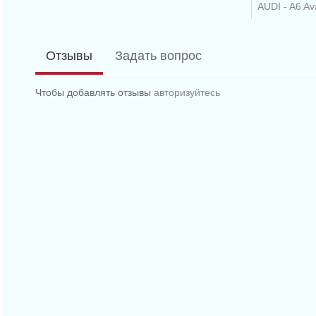
AUDI - A6 Av
AUDI - A4 Av
Отзывы
Задать вопрос
AUDI - A4 Av
AUDI - A4 Av
Чтобы добавлять отзывы
авторизуйтесь
AUDI - A6 Av
AUDI - A6 Av
AUDI - A6 Av
AUDI - A6 Ava
AUDI - A6 Ava
AUDI - A6 Av
AUDI - A6 Av
AUDI - A6 Av