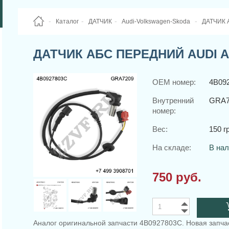
Каталог
ДАТЧИК
Audi-Volkswagen-Skoda
ДАТЧИК 
ДАТЧИК АБС ПЕРЕДНИЙ AUDI A6
OEM номер:
4B09
Внутренний
GRA7
номер:
Вес:
150 гр
На складе:
В на
750 руб.
Аналог оригинальной запчасти 4B0927803C. Новая запча