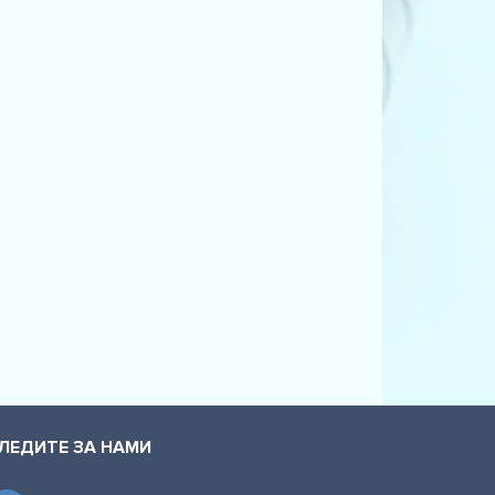
ant (4B, C5) (3.7)
nt (4B, C5) (3.7 quattro)
nt (4B, C5) (4.2 quattro)
Variant (3B5) (2.8 V6)
Variant (3B6) (1.8 T 20V)
Variant (3B6) (1.9 TDI 4motion)
Variant (3B6) (2.0)
Variant (3B6) (2.0)
Variant (3B6) (2.0 4motion)
Variant (3B6) (2.0 TDI)
ЛЕДИТЕ ЗА НАМИ
Variant (3B6) (2.5 TDI)
Variant (3B6) (2.5 TDI 4motion)