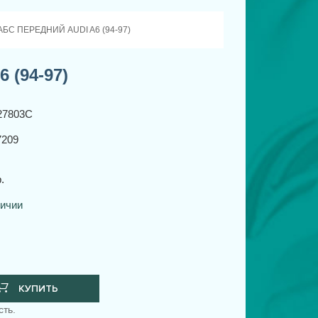
АБС ПЕРЕДНИЙ AUDI A6 (94-97)
 (94-97)
27803C
209
.
личии
КУПИТЬ
сть.