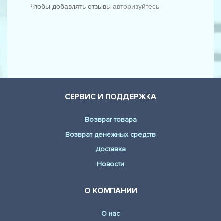
Чтобы добавлять отзывы
авторизуйтесь
AUDI - Q5 (8R) (3.2 FSI quattro)
AUDI - Q5 (8R) (SQ5 quattro)
AUDI - Q5 (8R) (2.0 TDI quattro)
AUDI - Q5 (8R) (2.0 TDI quattro)
AUDI - Q5 (8R) (3.0 TDI quattro)
СЕРВИС И ПОДДЕРЖКА
Возврат товара
Возврат денежных средств
Доставка
Новости
О КОМПАНИИ
О нас