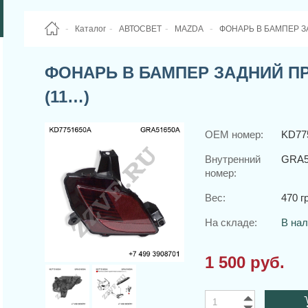
Каталог
АВТОСВЕТ
MAZDA
ФОНАРЬ В БАМПЕР ЗА
ФОНАРЬ В БАМПЕР ЗАДНИЙ ПР
(11…)
OEM номер:
KD77
Внутренний
GRA5
номер:
Вес:
470 гр
На складе:
В на
1 500 руб.