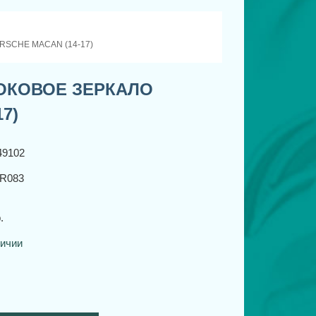
SCHE MACAN (14-17)
ОКОВОЕ ЗЕРКАЛО
7)
49102
R083
.
личии