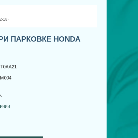
-18)
РИ ПАРКОВКЕ HONDA
0T0AA21
M004
.
личии